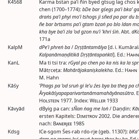
K4568
Karma bstan pa’i ñin byed gtsug lag chos k
chen (1700–1774):
bDe bar gśegs pa’i bka’ g
draṅs pa’i phyi mo’i tshogs ji sñed pa par du b
ñe bar brtsams pa’i gtam bzaṅ po blo ldan mo
kha bye ba’i zla ’od gzon nu’i ’khri śiṅ
.
Abt.
dKa
171a
KalpM
dPe’i phreṅ ba
/
Dṛṣṭāntamālya
[
d.
i. Kumāral
Kalpanāmaṇḍitikā Dṛṣṭāntapaṅkti
].
Ed.
:
Hahn
KanL
Ma ti tsi tra:
rGyal po chen po ka nis ka la spri
Mātṛceṭa:
Mahārājakaniṣkalekha
.
Ed.
:
Hahn
M. Hahn
Kāśy
’Phags pa ’od sruṅ gi le’u źes bya ba theg pa 
Āryakāśyapaparivartanāmamahāyānasūtra
.
E
Holstein
1977
. Index:
Weller
1933
Kāvyād
dByig pa can:
sÑan ṅag me loṅ
/ Daṇḍin:
Kā
ersten Kapitels:
Dimitrov
2002
. Die andere
nach:
Banerjee
1985
Kdsg
lCe-sgom Śes-rab rdo-rje (
geb.
1130?):
bKa’
dam pa rnams kyi gsuṅ bgros thor bu ba
.
Ed.