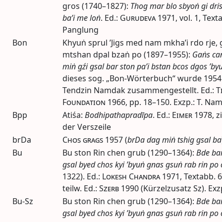
gros (1740–1827):
Thog mar blo sbyoṅ gi dris
ba’i me loṅ
.
Ed.
:
Gurudeva
1971
,
vol.
1,
Text
Panglung
Bon
Khyuṅ sprul ’Jigs med nam mkha’i rdo rje,
mtshan dpal bzaṅ po (1897–1955):
Gaṅs can
miṅ gźi gsal bar ston pa’i bstan bcos dgos ’by
dieses
sog.
„Bon-Wörterbuch“ wurde 1954 
Tendzin Namdak zusammengestellt.
Ed.
:
T
Foundation
1966
,
pp.
18–150. Exzp.: T. Na
Bpp
Atiśa:
Bodhipathapradīpa
.
Ed.
:
Eimer
1978
,
zi
der Verszeile
brDa
Chos grags
1957
(
brDa dag miṅ tshig gsal ba
Bu
Bu ston Rin chen grub (1290–1364):
Bde bar
gsal byed chos kyi ’byuṅ gnas gsuṅ rab rin po
1322).
Ed.
:
Lokesh Chandra
1971
,
Textabb.
6
teilw.
Ed.
:
Szerb
1990
(Kürzelzusatz Sz). Exz
Bu-Sz
Bu ston Rin chen grub (1290–1364):
Bde bar
gsal byed chos kyi ’byuṅ gnas gsuṅ rab rin po