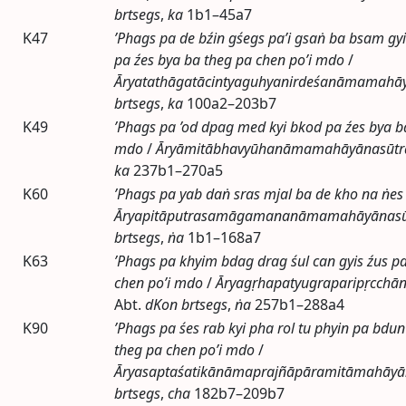
brtsegs
,
ka
1b1–45a7
K47
’Phags pa de bźin gśegs pa’i gsaṅ ba bsam gy
pa źes bya ba theg pa chen po’i mdo
/
Āryatathāgatācintyaguhyanirdeśanāmamahā
brtsegs
,
ka
100a2–203b7
K49
’Phags pa ’od dpag med kyi bkod pa źes bya b
mdo
/
Āryāmitābhavyūhanāmamahāyānasūtr
ka
237b1–270a5
K60
’Phags pa yab daṅ sras mjal ba de kho na ṅes
Āryapitāputrasamāgamananāmamahāyānasū
brtsegs
,
ṅa
1b1–168a7
K63
’Phags pa khyim bdag drag śul can gyis źus p
chen po’i mdo
/
Āryagṛhapatyugraparipṛcch
Abt.
dKon brtsegs
,
ṅa
257b1–288a4
K90
’Phags pa śes rab kyi pha rol tu phyin pa bdu
theg pa chen po’i mdo
/
Āryasaptaśatikānāmaprajñāpāramitāmahāyā
brtsegs
,
cha
182b7–209b7