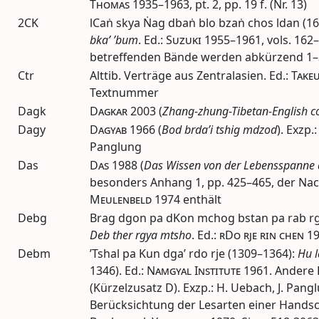
Thomas
1935–1963
,
pt.
2,
pp.
19
f.
(Nr. 13)
2CK
lCaṅ skya Ṅag dbaṅ blo bzaṅ chos ldan (1
bka’ ’bum
.
Ed.
:
Suzuki
1955–1961
,
vols.
162–
betreffenden Bände werden abkürzend 1–
Ctr
Alttib. Verträge aus Zentralasien.
Ed.
:
Take
Textnummer
Dagk
Dagkar
2003
(
Zhang-zhung-Tibetan-English co
Dagy
Dagyab
1966
(
Bod brda’i tshig mdzod
). Exzp.
Panglung
Das
Das
1988
(
Das Wissen von der Lebensspanne
besonders Anhang 1,
pp.
425–465, der Nac
Meulenbeld
1974
enthält
Debg
Brag dgon pa dKon mchog bstan pa rab rg
Deb ther rgya mtsho
.
Ed.
:
rDo rje rin chen
1
Debm
’Tshal pa Kun dga’ rdo rje (1309–1364):
Hu l
1346).
Ed.
:
Namgyal Institute
1961
. Andere
(Kürzelzusatz D). Exzp.: H. Uebach, J. Pang
Berücksichtung der Lesarten einer Handsc