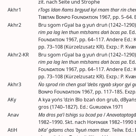
zit.
nach Seite und Strophe
Akhr1
rTogs ldan ñams brgyud kyi rnam thar rin che
Tibetan Bonpo Foundation
1967
,
pp.
5–64. 
Akhr2
Bru sgom rGyal ba g.yuṅ druṅ (1242–1290)
rim pa lag len thun mtshams daṅ bcas pa
.
Ed.
Foundation
1967
,
pp.
64–117. Andere
Ed.
:
pp.
73–108 (Kürzelzusatz KR). Exzp.: P. Kv
Akhr2-KR
Bru sgom rGyal ba g.yuṅ druṅ (1242–1290)
rim pa lag len thun mtshams daṅ bcas pa
.
Ed.
Foundation
1967
,
pp.
64–117. Andere
Ed.
:
pp.
73–108 (Kürzelzusatz KR). Exzp.: P. Kv
Akhr3
Ṅo sprod rin chen gsal ’debs rgyab skyor gyi 
Bonpo Foundation
1967
,
pp.
117–185. Exzp.
AKy
A kya yoṅs ’dzin Blo bzaṅ don grub, dByaṅs
gros (1740–1827).
Ed.
:
Gurudeva
1971
Anav
Ma dros pa’i tshigs su bcad pa
/
Anavataptagā
1982–1990
. Skt. nach
Hofinger
1982–1990
AtiH
bKa’ gdams chos ’byuṅ rnam thar
. Teilw.
Ed.
: