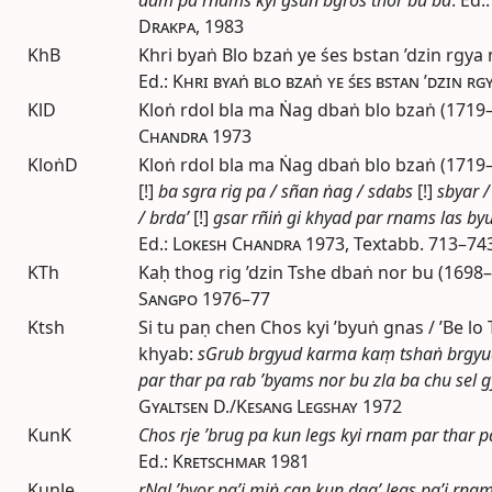
Drakpa
, 1983
KhB
Khri byaṅ Blo bzaṅ ye śes bstan ’dzin rgya
Ed.
:
Khri byaṅ blo bzaṅ ye śes bstan ’dzin r
KlD
Kloṅ rdol bla ma Ṅag dbaṅ blo bzaṅ (1719
Chandra
1973
KloṅD
Kloṅ rdol bla ma Ṅag dbaṅ blo bzaṅ (1719
[!]
ba sgra rig pa / sñan ṅag / sdabs
[!]
sbyar /
/ brda’
[!]
gsar rñiṅ gi khyad par rnams las byu
Ed.
:
Lokesh Chandra
1973
,
Textabb.
713–743.
KTh
Kaḥ thog rig ’dzin Tshe dbaṅ nor bu (1698
Sangpo
1976–77
Ktsh
Si tu paṇ chen Chos kyi ’byuṅ gnas / ’Be l
khyab:
sGrub brgyud karma kaṃ tshaṅ brgyud
par thar pa rab ’byams nor bu zla ba chu sel g
Gyaltsen D./Kesang Legshay
1972
KunK
Chos rje ’brug pa kun legs kyi rnam par thar p
Ed.
:
Kretschmar
1981
Kunle
rNal ’byor pa’i miṅ can kun dga’ legs pa’i rna