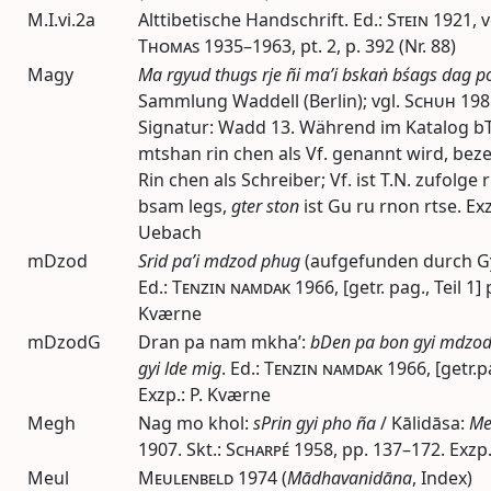
M.I.vi.2a
Alttibetische Handschrift.
Ed.
:
Stein
1921
,
v
Thomas
1935–1963
,
pt.
2,
p.
392 (Nr. 88)
Magy
Ma rgyud thugs rje ñi ma’i bskaṅ bśags dag p
Sammlung Waddell (Berlin);
vgl.
Schuh
198
Signatur: Wadd 13. Während im Katalog b
mtshan rin chen als
Vf.
genannt wird, beze
Rin chen als Schreiber;
Vf.
ist T.
N.
zufolge r
bsam legs,
gter ston
ist Gu ru rnon rtse. Ex
Uebach
mDzod
Srid pa’i mdzod phug
(aufgefunden durch Gye
Ed.
:
Tenzin namdak
1966
, [getr. pag., Teil 1]
Kværne
mDzodG
Dran pa nam mkha’:
bDen pa bon gyi mdzod s
gyi lde mig
.
Ed.
:
Tenzin namdak
1966
, [getr.p
Exzp.: P. Kværne
Megh
Nag mo khol:
sPrin gyi pho ña
/ Kālidāsa:
Me
1907
. Skt.:
Scharpé
1958
,
pp.
137–172. Exzp.
Meul
Meulenbeld
1974
(
Mādhavanidāna
, Index)