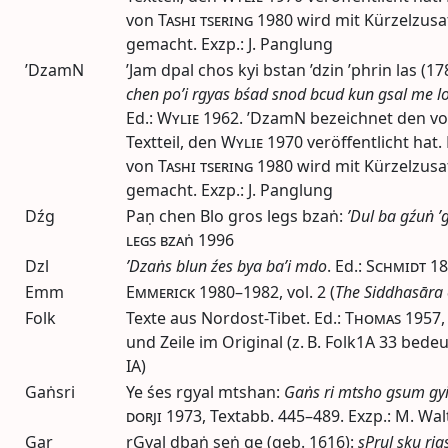
von
Tashi tsering
1980
wird mit Kürzelzusat
gemacht. Exzp.: J. Panglung
’DzamN
’Jam dpal chos kyi bstan ’dzin ’phrin las (1
chen po’i rgyas bśad snod bcud kun gsal me l
Ed.
:
Wylie
1962
. ’DzamN bezeichnet den v
Textteil, den
Wylie
1970
veröffentlicht hat
von
Tashi tsering
1980
wird mit Kürzelzusat
gemacht. Exzp.: J. Panglung
Dźg
Paṇ chen Blo gros legs bzaṅ:
’Dul ba gźuṅ ’g
legs bzaṅ
1996
Dzl
’Dzaṅs blun źes bya ba’i mdo
.
Ed.
:
Schmidt
18
Emm
Emmerick
1980–1982
,
vol.
2 (
The Siddhasāra 
Folk
Texte aus Nordost-Tibet.
Ed.
:
Thomas
1957
und Zeile im Original (z. B. Folk1A 33 bedeu
IA)
Gaṅsri
Ye śes rgyal mtshan:
Gaṅs ri mtsho gsum gy
dorji
1973
,
Textabb.
445–489. Exzp.: M. Wal
Gar
rGyal dbaṅ seṅ ge (
geb.
1616):
sPrul sku rig