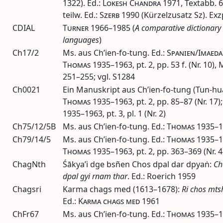
1322).
Ed.
:
Lokesh Chandra
1971
,
Textabb.
6
teilw.
Ed.
:
Szerb
1990
(Kürzelzusatz Sz). Exz
CDIAL
Turner
1966–1985
(
A comparative dictionary
languages
)
Ch17/2
Ms.
aus Ch’ien-fo-tung.
Ed.
:
Spanien
/
Imaeda
Thomas
1935–1963
,
pt.
2,
pp.
53
f.
(Nr. 10),
251–255;
vgl.
S1284
Ch0021
Ein Manuskript aus Ch’ien-fo-tung (Tun-hu
Thomas
1935–1963
,
pt.
2,
pp.
85–87 (Nr. 17)
1935–1963
,
pt.
3,
pl.
1 (Nr. 2)
Ch75/12/5B
Ms.
aus Ch’ien-fo-tung.
Ed.
:
Thomas
1935–
Ch79/14/5
Ms.
aus Ch’ien-fo-tung.
Ed.
:
Thomas
1935–
Thomas
1935–1963
,
pt.
2,
pp.
363–369 (Nr. 4
ChagNth
Śākya’i dge bsñen Chos dpal dar dpyaṅ:
Ch
dpal gyi rnam thar
.
Ed.
: Roerich 1959
Chagsri
Karma chags med (1613–1678):
Ri chos mts
Ed.
:
Karma chags med
1961
ChFr67
Ms.
aus Ch’ien-fo-tung.
Ed.
:
Thomas
1935–