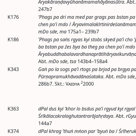
Āryakāraṇḍavyūhanāmamahāyānasūtra
.
Abt.
247b7
K176
’Phags pa dri ma med par grags pas bstan pa 
chen po’i mdo
/
Āryavimalakīrtinirdeśanāma
mDo sde
,
ma
175a1– 239b7
K186
’Phags pa saṅs rgyas kyi stobs skyed pa’i cho 
ba bstan pa źes bya ba theg pa chen po’i mdo
Āryabuddhabalavardhanaprātihāryavikurvā
Abt.
mDo sde
,
tsa
143b4–158a4
K343
Gaṅ po la sogs pa’i rtogs pa brjod pa brgya pa
Pūrṇapramukhāvadānaśataka
.
Abt.
mDo sde
2
286b7. Skt.:
Vaidya
2000
K363
dPal dus kyi ’khor lo bsdus pa’i rgyud kyi rgyal
Śrīkālacakralaghutantrarājahṛdaya
.
Abt.
rGyu
144a7
K374
dPal khrag ’thuṅ mṅon par ’byuṅ ba
/
Śrīheru