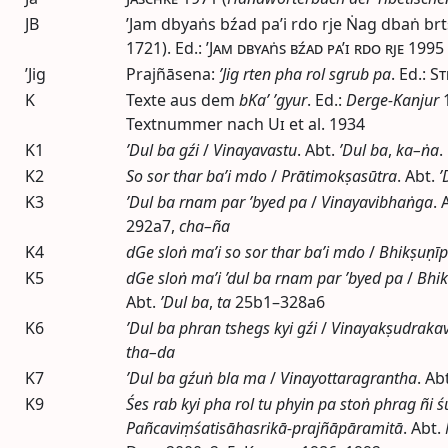
JB
’Jam dbyaṅs bźad pa’i rdo rje Ṅag dbaṅ brt
1721).
Ed.
:
’Jam dbyaṅs bźad pa’i rdo rje
1995
’Jig
Prajñāsena:
’Jig rten pha rol sgrub pa
.
Ed.
:
St
K
Texte aus dem
bKa’ ’gyur
.
Ed.
:
Derge-Kanjur
Textnummer nach
Ui
et al.
1934
K1
’Dul ba gźi
/
Vinayavastu
.
Abt.
’Dul ba
,
ka–ṅa
.
K2
So sor thar ba’i mdo
/
Prātimokṣasūtra
.
Abt.
’
K3
’Dul ba rnam par ’byed pa
/
Vinayavibhaṅga
.
292a7,
cha–ña
K4
dGe sloṅ ma’i so sor thar ba’i mdo
/
Bhikṣuṇīp
K5
dGe sloṅ ma’i ’dul ba rnam par ’byed pa
/
Bhik
Abt.
’Dul ba
,
ta
25b1–328a6
K6
’Dul ba phran tshegs kyi gźi
/
Vinayakṣudraka
tha–da
K7
’Dul ba gźuṅ bla ma
/
Vinayottaragrantha
.
Abt
K9
Śes rab kyi pha rol tu phyin pa stoṅ phrag ñi ś
Pañcaviṃśatisāhasrikā-prajñāpāramitā
.
Abt.