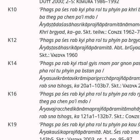
Dutt
2000
; 2–5:
Kimura
1986–1992
K10
’Phags pa śes rab kyi pha rol tu phyin pa khri
ba theg pa chen po’i mdo
/
Āryāṣṭādaśasāhasrikāprajñāpāramitānāmam
Khri brgyad
,
ka–ga
. Skt.
teilw.
:
Conze
1962–7
K12
’Phags pa śes rab kyi pha rol tu phyin pa brgy
Āryāṣṭasāhasrikāprajñāpāramitā
.
Abt.
brGyad
Skt.:
Vaidya
1960
K14
’Phags pa rab kyi rtsal gyis rnam par gnon pas
pha rol tu phyin pa bstan pa
/
Āryasuvikrāntavikrāmiparipṛcchāprajñāpāram
rab sna tshogs
,
ka
20a1–103b7. Skt.:
Vaidya
K16
’Phags pa śes rab kyi pha rol tu phyin pa rdo 
theg pa chen po’i mdo
/
Āryavajracchedikānāmaprajñāpāramitāmahā
rab sna tshogs
,
ka
121a1–132b7. Skt.:
Conze
K19
’Phags pa śes rab kyi pha rol tu phyin pa kau ś
Āryakauśikaprajñāpāramitā
.
Abt.
Śes rab sna
143b5. Skt.:
Vaidya
2003
,
pt.
1,
pp.
95–97