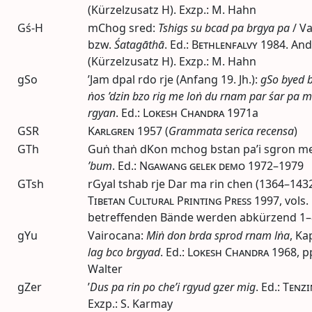
(Kürzelzusatz H). Exzp.: M. Hahn
Gś-H
mChog sred:
Tshigs su bcad pa brgya pa
/ Va
bzw.
Śatagāthā
.
Ed.
:
Bethlenfalvy
1984
. An
(Kürzelzusatz H). Exzp.: M. Hahn
gSo
’Jam dpal rdo rje (Anfang 19.
Jh.
):
gSo byed b
ṅos ’dzin bzo rig me loṅ du rnam par śar pa 
rgyan
.
Ed.
:
Lokesh Chandra
1971a
GSR
Karlgren
1957
(
Grammata serica recensa
)
GTh
Guṅ thaṅ dKon mchog bstan pa’i sgron me
’bum
.
Ed.
:
Ngawang gelek demo
1972–1979
GTsh
rGyal tshab rje Dar ma rin chen (1364–143
Tibetan Cultural Printing Press
1997
,
vols.
betreffenden Bände werden abkürzend 1–
gYu
Vairocana:
Miṅ don brda sprod rnam lṅa
, Kap
lag bco brgyad
.
Ed.
:
Lokesh Chandra
1968
,
p
Walter
gZer
’
Dus pa rin po che’i rgyud gzer mig
.
Ed.
:
Tenzi
Exzp.: S. Karmay