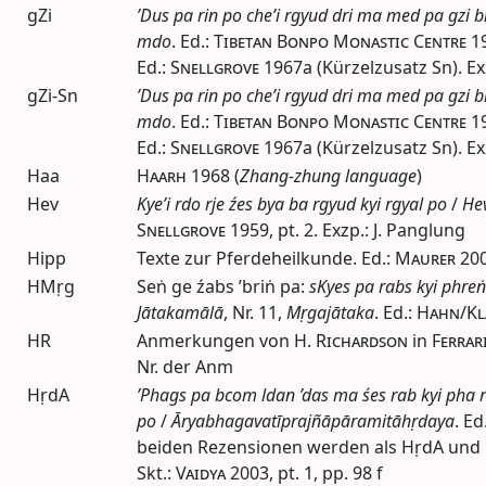
gZi
’Dus pa rin po che’i rgyud dri ma med pa gzi brj
mdo
.
Ed.
:
Tibetan Bonpo Monastic Centre
1
Ed.
:
Snellgrove
1967a
(Kürzelzusatz Sn). Ex
gZi-Sn
’Dus pa rin po che’i rgyud dri ma med pa gzi brj
mdo
.
Ed.
:
Tibetan Bonpo Monastic Centre
1
Ed.
:
Snellgrove
1967a
(Kürzelzusatz Sn). Ex
Haa
Haarh
1968
(
Zhang-zhung language
)
Hev
Kye’i rdo rje źes bya ba rgyud kyi rgyal po
/
He
Snellgrove
1959
,
pt.
2. Exzp.: J. Panglung
Hipp
Texte zur Pferdeheilkunde.
Ed.
:
Maurer
20
HMṛg
Seṅ ge źabs ’briṅ pa:
sKyes pa rabs kyi phre
Jātakamālā
, Nr. 11,
Mṛgajātaka
.
Ed.
:
Hahn/Kl
HR
Anmerkungen von
H. Richardson
in
Ferrar
Nr. der Anm
HṛdA
’Phags pa bcom ldan ’das ma śes rab kyi pha ro
po
/
Āryabhagavatīprajñāpāramitāhṛdaya
.
Ed
beiden Rezensionen werden als HṛdA und 
Skt.:
Vaidya
2003
,
pt.
1,
pp.
98 f