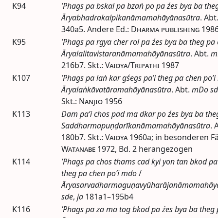
K94
’Phags pa bskal pa bzaṅ po pa źes bya ba the
Āryabhadrakalpikanāmamahāyānasūtra
.
Abt
340a5. Andere
Ed.
:
Dharma publishing
198
K95
’Phags pa rgya cher rol pa źes bya ba theg pa
Āryalalitavistaranāmamahāyānasūtra
.
Abt.
m
216b7. Skt.:
Vaidya/Tripathi
1987
K107
’Phags pa laṅ kar gśegs pa’i theg pa chen po’
Āryalaṅkāvatāramahāyānasūtra
.
Abt.
mDo sd
Skt.:
Nanjio
1956
K113
Dam pa’i chos pad ma dkar po źes bya ba the
Saddharmapuṇḍarīkanāmamahāyānasūtra
.
A
180b7. Skt.:
Vaidya
1960a
; in besonderen F
Watanabe
1972
,
Bd.
2 herangezogen
K114
’Phags pa chos thams cad kyi yon tan bkod pa’
theg pa chen po’i mdo
/
Āryasarvadharmaguṇavyūharājanāmamahāy
sde
,
ja
181a1–195b4
K116
’Phags pa za ma tog bkod pa źes bya ba theg 