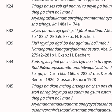
K24
’Phags pa śes rab kyi pha rol tu phyin pa bdu
theg pa chen po’i mdo
/
Āryasaptaśatikānāmaprajñāpāramitāmahāyā
sna tshogs
,
ka
148a1–174a1
K32
sKyes pa rabs kyi gleṅ gzi
/
Jātakanidāna
.
Abt.
ka
183a7–250a5. Exzp.: H. Bechert
K39
Klu’i rgyal po dga’ bo ñer dga’ ’dul ba’i mdo
/
Nandopanandanāgarājadamanasūtra
.
Abt.
Ś
279a2–281b1. Exzp.: H. Bechert
K44
Saṅs rgyas phal po che śes bya ba śin tu rgya
Buddhāvataṃsakanāmamahāvaipulyasūtra
.
ka
–
ga
,
a
. Darin
kha
166a5–283a7 das
Daśab
Rahder
1926
, Glossar:
Rahder
1928
K45
’Phags pa dkon mchog brtsegs pa chen po’i c
stoṅ phrag brgya pa las sdom pa gsum bstan p
theg pa chen po’i mdo
/
Āryamahāratnakūṭadharmaparyāyaśatasāhas
trisaṃvaranirdeśaparivartanāmamahāyānasū