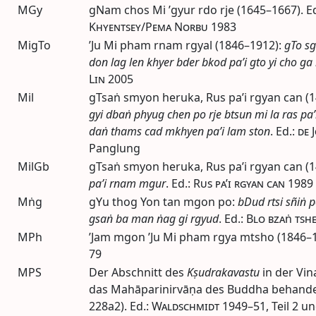
MGy
gNam chos Mi ’gyur rdo rje (1645–1667).
E
Khyentsey/Pema Norbu
1983
MigTo
’Ju Mi pham rnam rgyal (1846–1912):
gTo sg
don lag len khyer bder bkod pa’i gto yi cho ga b
Lin
2005
Mil
gTsaṅ smyon heruka, Rus pa’i rgyan can (
gyi dbaṅ phyug chen po rje btsun mi la ras pa’
daṅ thams cad mkhyen pa’i lam ston
.
Ed.
:
de 
Panglung
MilGb
gTsaṅ smyon heruka, Rus pa’i rgyan can (
pa’i rnam mgur
.
Ed.
:
Rus pa’i rgyan can
1989
Mṅg
gYu thog Yon tan mgon po:
bDud rtsi sñiṅ 
gsaṅ ba man ṅag gi rgyud
.
Ed.
:
Blo bzaṅ tshe
MPh
’Jam mgon ’Ju Mi pham rgya mtsho (1846–
79
MPS
Der Abschnitt des
Kṣudrakavastu
in der Vin
das Mahāparinirvāṇa des Buddha behandel
228a2).
Ed.
:
Waldschmidt
1949–51
, Teil 2 u