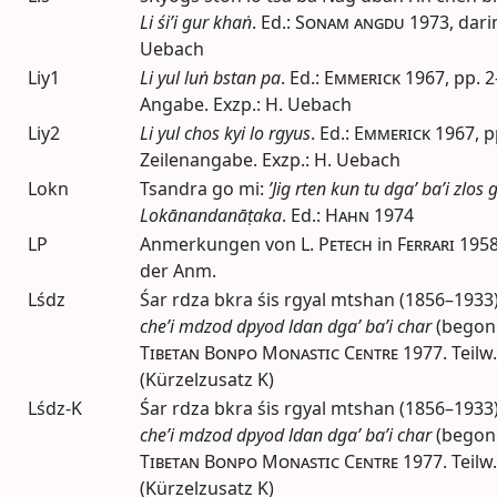
Li śi’i gur khaṅ
.
Ed.
:
Sonam angdu
1973
, dari
Uebach
Liy1
Li yul luṅ bstan pa
.
Ed.
:
Emmerick
1967
,
pp.
2
Angabe. Exzp.: H. Uebach
Liy2
Li yul chos kyi lo rgyus
.
Ed.
:
Emmerick
1967
,
p
Zeilenangabe. Exzp.: H. Uebach
Lokn
Tsandra go mi:
’Jig rten kun tu dga’ ba’i zlos 
Lokānandanāṭaka
.
Ed.
:
Hahn
1974
LP
Anmerkungen von
L. Petech
in
Ferrari
195
der
Anm.
Lśdz
Śar rdza bkra śis rgyal mtshan (1856–1933
che’i mdzod dpyod ldan dga’ ba’i char
(begon
Tibetan Bonpo Monastic Centre
1977
. Teilw
(Kürzelzusatz K)
Lśdz-K
Śar rdza bkra śis rgyal mtshan (1856–1933
che’i mdzod dpyod ldan dga’ ba’i char
(begon
Tibetan Bonpo Monastic Centre
1977
. Teilw
(Kürzelzusatz K)