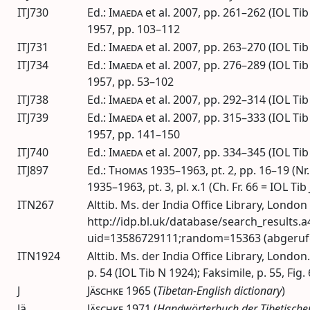
ITJ730
Ed.
:
Imaeda
et al.
2007
,
pp.
261–262 (
IOL
Tib 
1957
,
pp.
103–112
ITJ731
Ed.
:
Imaeda
et al.
2007
,
pp.
263–270 (
IOL
Tib 
ITJ734
Ed.
:
Imaeda
et al.
2007
,
pp.
276–289 (
IOL
Tib 
1957
,
pp.
53–102
ITJ738
Ed.
:
Imaeda
et al.
2007
,
pp.
292–314 (
IOL
Tib
ITJ739
Ed.
:
Imaeda
et al.
2007
,
pp.
315–333 (
IOL
Tib 
1957
,
pp.
141–150
ITJ740
Ed.
:
Imaeda
et al.
2007
,
pp.
334–345 (
IOL
Tib 
ITJ897
Ed.
:
Thomas
1935–1963
,
pt.
2,
pp.
16–19 (Nr.
1935–1963
,
pt.
3,
pl.
x.1 (Ch. Fr. 66 =
IOL
Tib 
ITN267
Alttib.
Ms.
der India Office Library, London 
http://idp.bl.uk/database/search_results.a
uid=13586729111;random=15363 (abgerufe
ITN1924
Alttib.
Ms.
der India Office Library, London
p.
54 (
IOL
Tib N 1924); Faksimile,
p.
55, Fig. 
J
Jäschke
1965
(
Tibetan-English dictionary
)
Jä
Jäschke
1971
(
Handwörterbuch der Tibetische