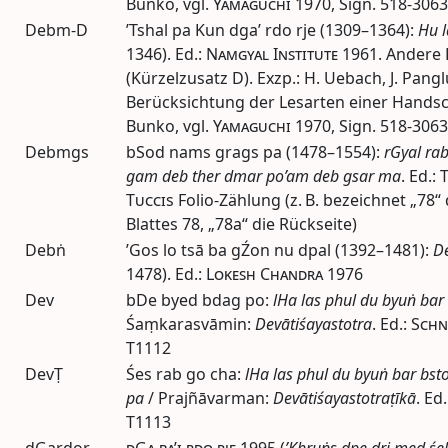
Bunko,
vgl.
Yamaguchi
1970
,
Sign.
518-3063 
Debm-D
’Tshal pa Kun dga’ rdo rje (1309–1364):
Hu l
1346).
Ed.
:
Namgyal Institute
1961
. Andere
(Kürzelzusatz D). Exzp.: H. Uebach, J. Pang
Berücksichtung der Lesarten einer Handsc
Bunko,
vgl.
Yamaguchi
1970
,
Sign.
518-3063 
Debmgs
bSod nams grags pa (1478–1554):
rGyal rab
gam deb ther dmar po’am deb gsar ma
.
Ed.
:
T
Tucci
s Folio-Zählung (z. B. bezeichnet „78“
Blattes 78, „78a“ die Rückseite)
Debṅ
’Gos lo tsā ba gŹon nu dpal (1392–1481):
De
1478).
Ed.
:
Lokesh Chandra
1976
Dev
bDe byed bdag po:
lHa las phul du byuṅ bar
Śaṃkarasvāmin:
Devātiśayastotra
.
Ed.
:
Schn
T1112
DevṬ
Śes rab go cha:
lHa las phul du byuṅ bar bsto
pa
/ Prajñāvarman:
Devātiśayastotraṭīkā
.
Ed.
T1113
dGardor
dGa ba’i rdo rje
1995
(
’Khruṅs dpe dri med śel