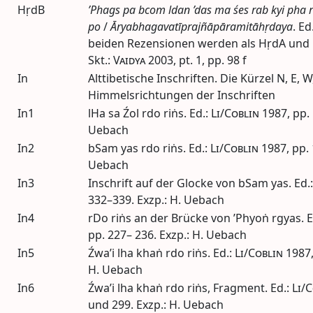
HṛdB
’Phags pa bcom ldan ’das ma śes rab kyi pha ro
po
/
Āryabhagavatīprajñāpāramitāhṛdaya
.
Ed
beiden Rezensionen werden als HṛdA und 
Skt.:
Vaidya
2003
,
pt.
1,
pp.
98 f
In
Alttibetische Inschriften. Die Kürzel N, E, 
Himmelsrichtungen der Inschriften
In1
lHa sa Źol rdo riṅs.
Ed.
:
Li/Coblin
1987
,
pp.
Uebach
In2
bSam yas rdo riṅs.
Ed.
:
Li/Coblin
1987
,
pp.
Uebach
In3
Inschrift auf der Glocke von bSam yas.
Ed.
332–339. Exzp.: H. Uebach
In4
rDo riṅs an der Brücke von ’Phyoṅ rgyas.
E
pp.
227– 236. Exzp.: H. Uebach
In5
Źwa’i lha khaṅ rdo riṅs.
Ed.
:
Li/Coblin
1987
H. Uebach
In6
Źwa’i lha khaṅ rdo riṅs, Fragment.
Ed.
:
Li/
und 299. Exzp.: H. Uebach