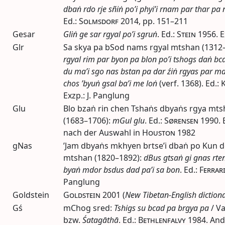
dbaṅ rdo rje sñiṅ po’i phyi’i rnam par thar pa
Ed.
:
Solmsdorf
2014
,
pp.
151–211
Gesar
Gliṅ ge sar rgyal po’i sgruṅ
.
Ed.
:
Stein
1956
. 
Glr
Sa skya pa bSod nams rgyal mtshan (1312
rgyal rim par byon pa blon po’i tshogs daṅ bc
du ma’i sgo nas bstan pa dar źiṅ rgyas par m
chos ’byuṅ gsal ba’i me loṅ
(
verf.
1368).
Ed.
:
Exzp.: J. Panglung
Glu
Blo bzaṅ rin chen Tshaṅs dbyaṅs rgya mtsh
(1683–1706):
mGul glu
.
Ed.
:
Sørensen
1990
.
nach der Auswahl in
Houston
1982
gNas
’Jam dbyaṅs mkhyen brtse’i dbaṅ po Kun dg
mtshan (1820–1892):
dBus gtsaṅ gi gnas rte
byaṅ mdor bsdus dad pa’i sa bon
.
Ed.
:
Ferrar
Panglung
Goldstein
Goldstein
2001
(
New Tibetan-English diction
Gś
mChog sred:
Tshigs su bcad pa brgya pa
/ Va
bzw.
Śatagāthā
.
Ed.
:
Bethlenfalvy
1984
. An