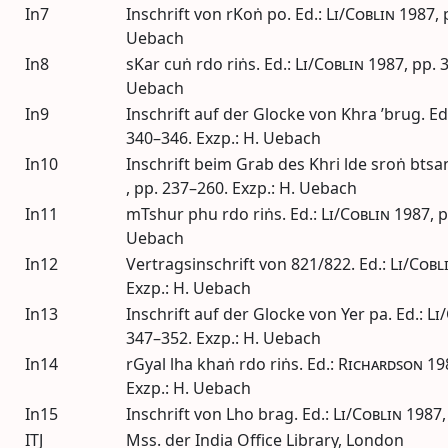
In7
Inschrift von rKoṅ po.
Ed.
:
Li/Coblin
1987
,
Uebach
In8
sKar cuṅ rdo riṅs.
Ed.
:
Li/Coblin
1987
,
pp.
3
Uebach
In9
Inschrift auf der Glocke von Khra ’brug.
Ed
340–346. Exzp.: H. Uebach
In10
Inschrift beim Grab des Khri lde sroṅ btsa
,
pp.
237–260. Exzp.: H. Uebach
In11
mTshur phu rdo riṅs.
Ed.
:
Li/Coblin
1987
,
p
Uebach
In12
Vertragsinschrift von 821/822.
Ed.
:
Li/Cobl
Exzp.: H. Uebach
In13
Inschrift auf der Glocke von Yer pa.
Ed.
:
Li
347–352. Exzp.: H. Uebach
In14
rGyal lha khaṅ rdo riṅs.
Ed.
:
Richardson
19
Exzp.: H. Uebach
In15
Inschrift von Lho brag.
Ed.
:
Li/Coblin
1987
ITJ
Mss.
der India Office Library, London