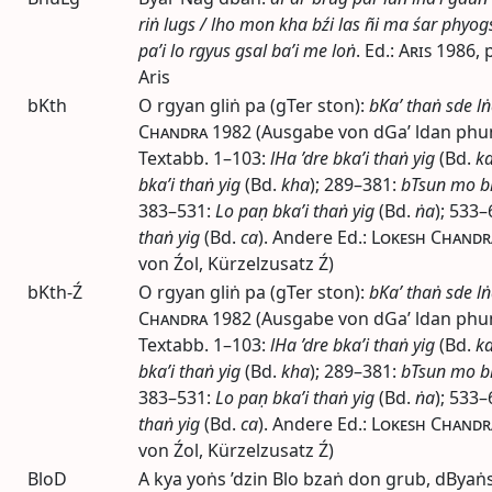
riṅ lugs / lho mon kha bźi las ñi ma śar phyog
pa’i lo rgyus gsal ba’i me loṅ
.
Ed.
:
Aris
1986
,
Aris
bKth
O rgyan gliṅ pa (gTer ston):
bKa’ thaṅ sde l
Chandra
1982
(Ausgabe von dGa’ ldan phun 
Textabb.
1–103:
lHa ’dre bka’i thaṅ yig
(
Bd.
k
bka’i thaṅ yig
(
Bd.
kha
); 289–381:
bTsun mo bk
383–531:
Lo paṇ bka’i thaṅ yig
(
Bd.
ṅa
); 533
thaṅ yig
(
Bd.
ca
). Andere
Ed.
:
Lokesh Chandr
von Źol, Kürzelzusatz Ź)
bKth-Ź
O rgyan gliṅ pa (gTer ston):
bKa’ thaṅ sde l
Chandra
1982
(Ausgabe von dGa’ ldan phun 
Textabb.
1–103:
lHa ’dre bka’i thaṅ yig
(
Bd.
k
bka’i thaṅ yig
(
Bd.
kha
); 289–381:
bTsun mo bk
383–531:
Lo paṇ bka’i thaṅ yig
(
Bd.
ṅa
); 533
thaṅ yig
(
Bd.
ca
). Andere
Ed.
:
Lokesh Chandr
von Źol, Kürzelzusatz Ź)
BloD
A kya yoṅs ’dzin Blo bzaṅ don grub, dByaṅs