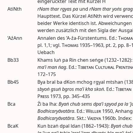
eingerückter Text mit Kürzel H
AtiNth
rNam thar rgyas pa
und
rNam thar yoṅs grag
Haupttext. Das Kürzel AtiNth wird verwend
beider Werke identisch ist. Abweichungen
werden zusätzlich mit den Sigla der Ausg
’AźAnn
Annalen des ’A-źa-Fürstentums.
Ed.
:
Thoma
pl.
1,1;
vgl.
Thomas
1935–1963
,
pt.
2,
pp.
8–1
Uebach
Bb33
Khams luṅ pa Rin chen seṅge (1232–1282)
ma’i man ṅag
.
Ed.
:
Tibetan Cultural Printin
172–175
Bb45
Bya bral ba dKon mchog rgyal mtshan (13
sbyoṅ gsuṅ bgros ma’i kha skoṅ
.
Ed.
:
Tibetan
Press
1973
,
pp.
345–435
Bca
Źi ba lha:
Byaṅ chub sems dpa’i spyod pa la ’j
Bodhicaryāvatāra
.
Ed.
:
Weller
1950
, Anhang
Bodhicaryāvatāra
. Skt.:
Vaidya
1960b
. Index:
BcaK
Kun bzaṅ dpal ldan (1862–1943):
Byaṅ chub
la ’jug pa’i tshig ’grel ’jam dbyaṅs bla ma’i źal 