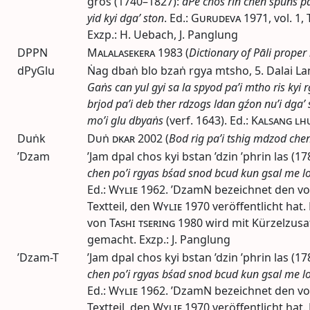
gros (1740–1827):
dPe chos rin chen spuṅs pa
yid kyi dga’ ston
.
Ed.
:
Gurudeva
1971
,
vol.
1,
Exzp.: H. Uebach, J. Panglung
DPPN
Malalasekera
1983
(
Dictionary of Pāli prope
dPyGlu
Ṅag dbaṅ blo bzaṅ rgya mtsho, 5. Dalai L
Gaṅs can yul gyi sa la spyod pa’i mtho ris kyi 
brjod pa’i deb ther rdzogs ldan gźon nu’i dga’ 
mo’i glu dbyaṅs
(
verf.
1643).
Ed.
:
Kalsang lh
Duṅk
Duṅ dkar
2002
(
Bod rig pa’i tshig mdzod ch
’Dzam
’Jam dpal chos kyi bstan ’dzin ’phrin las (1
chen po’i rgyas bśad snod bcud kun gsal me l
Ed.
:
Wylie
1962
. ’DzamN bezeichnet den v
Textteil, den
Wylie
1970
veröffentlicht hat
von
Tashi tsering
1980
wird mit Kürzelzusat
gemacht. Exzp.: J. Panglung
’Dzam-T
’Jam dpal chos kyi bstan ’dzin ’phrin las (1
chen po’i rgyas bśad snod bcud kun gsal me l
Ed.
:
Wylie
1962
. ’DzamN bezeichnet den v
Textteil, den
Wylie
1970
veröffentlicht hat