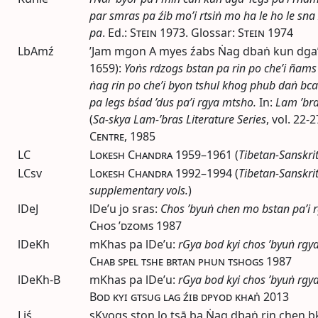
par smras pa źib mo’i rtsiṅ mo ha le ho le sna
pa
.
Ed.
:
Stein
1973
. Glossar:
Stein
1974
LbAmź
’Jam mgon A myes źabs Ṅag dbaṅ kun dga
1659):
Yoṅs rdzogs bstan pa rin po che’i ñam
ṅag rin po che’i byon tshul khog phub daṅ bc
pa legs bśad ’dus pa’i rgya mtsho.
In:
Lam ’bra
(
Sa-skya Lam-’bras Literature Series
,
vol.
22-27
Centre
, 1985
LC
Lokesh Chandra
1959–1961
(
Tibetan-Sanskrit
LCsv
Lokesh Chandra
1992–1994
(
Tibetan-Sanskrit
supplementary
vols.
)
lDeJ
lDe’u jo sras:
Chos ’byuṅ chen mo bstan pa’i 
Chos ’dzoms
1987
lDeKh
mKhas pa lDe’u:
rGya bod kyi chos ’byuṅ rgy
Chab spel tshe brtan phun tshogs
1987
lDeKh-B
mKhas pa lDe’u:
rGya bod kyi chos ’byuṅ rgy
Bod kyi gtsug lag źib dpyod khaṅ
2013
Liś
sKyogs ston lo tsā ba Ṅag dbaṅ rin chen bk