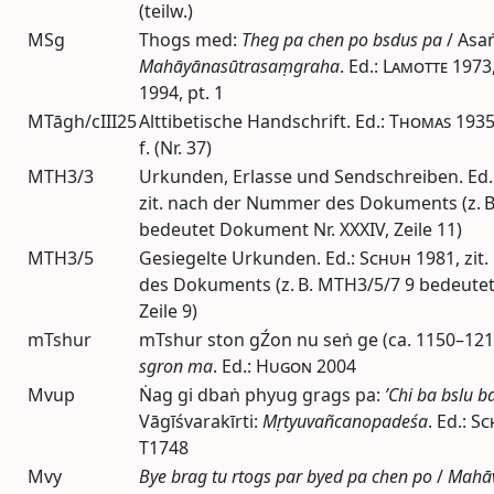
(
teilw.
)
MSg
Thogs med:
Theg pa chen po bsdus pa
/ Asa
Mahāyānasūtrasaṃgraha
.
Ed.
:
Lamotte
1973
1994
,
pt.
1
MTāgh/cIII25
Alttibetische Handschrift.
Ed.
:
Thomas
193
f.
(Nr. 37)
MTH3/3
Urkunden, Erlasse und Sendschreiben.
Ed.
zit.
nach der Nummer des Dokuments (z. B
bedeutet Dokument Nr. XXXIV, Zeile 11)
MTH3/5
Gesiegelte Urkunden.
Ed.
:
Schuh
1981
,
zit.
des Dokuments (z. B. MTH3/5/7 9 bedeutet
Zeile 9)
mTshur
mTshur ston gŹon nu seṅ ge (
ca.
1150–121
sgron ma
.
Ed.
:
Hugon
2004
Mvup
Ṅag gi dbaṅ phyug grags pa:
’Chi ba bslu b
Vāgīśvarakīrti:
Mṛtyuvañcanopadeśa
.
Ed.
:
Sc
T1748
Mvy
Bye brag tu rtogs par byed pa chen po
/
Mahāv