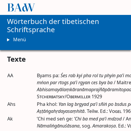
Wörterbuch der tibetischen
Schriftsprache
Menü
Texte
AA
Byams pa:
Śes rab kyi pha rol tu phyin pa’i 
mṅon par rtogs pa’i rgyan ces bya ba
/ Maitre
Abhisamayālaṃkāranāmaprajñāpāramitopad
Stcherbatsky/Obermiller
1929
Ahs
Pha khol:
Yan lag brgyad pa’i sñiṅ po bsdus p
Aṣṭāṅgahṛdayasaṃhitā
. Teilw.
Ed.
:
Vogel
196
Ak
’Chi med seṅ ge:
’Chi ba med pa’i mdzod
/ A
Nāmaliṅgānuśāsana
,
sog.
Amarakoṣa
.
Ed.
:
V