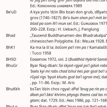
Ed.
:
Konchhog lhadrepa
1989
Be’uD
A kya yoṅs ’dzin Blo bzaṅ don grub, dByaṅs
gros (1740–1827):
Be’u bum sṅon po’i miṅ brd
bśad pa som ñi’i mun sel
.
Ed.
:
Gurudeva
197
200–228. Exzp.: H. Uebach, J. Panglung
Bhad
„Tausend Buddhanamen des Bhadrakalpa“, 
chinesischen Polyglotte.
Ed.
:
Weller
1928
.
BhK1
Ka ma la śī la:
bsGom pa’i rim pa
/ Kamalaśīl
:
Tucci
1958
BHSD
Edgerton
1972
,
vol.
2 (
Buddhist Hybrid Sanskr
BhuGr
Byar Ṅag dbaṅ:
Sa skyoṅ rgyal po’i gduṅ rab
’baṅs kyi mi rabs chad tshul ṅes par gsal ba’i
rGyal rigs ’byuṅ khuṅs gsal ba’i sgron me
);
dat
,
pp.
11–86. Exzp.: M. Aris
BhuKkh
bsTan ’dzin chos rgyal:
dPal ’brug pa rin po
dbaṅ po’i bka’ khrims phyogs thams cad las rn
gtam
;
dat.
1729.
Ed.
:
Aris
1986
,
pp.
121–168.
BhuLg
Byar Ṅag dbaṅ:
dPal ’brug par luṅ lha’i gduṅ