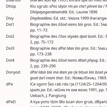
Dhūp
Klu sgrub:
sPos sbyor rin po che’i phreṅ ba
/ 
Dhūpayogaratnamālā
.
Ed.
:
Laufer
1896
Divy
Divyāvadāna
.
Ed.
skt.
:
Vaidya
1999
(herangez
Dol1
Biographie des
bSod nams blo gros
.
Ed.
:
Sne
pp.
11–73
Dol2
Biographie des
Chos skyabs dpal bzaṅ
.
Ed.
:
2,
pp.
75–172
Dol3
Biographie des
dPal ldan blo gros
.
Ed.
:
Snel
pp.
173–238
Dol4
Biographie des
bSod nams dbaṅ phyug
.
Ed.
:
2,
pp.
239–290
Donyod
dPal ldan bla ma dam pa rje btsun blo bzaṅ ye
gsaṅ ba’i rnam thar
.
Ed.
:
Norbu/Ekvall
1969
dPe
lCe sgom Śes rab rdo rje (1124/25–1204/05
spuṅs pa
.
Ed.
:
mGon po dar rgyas
1991
,
pp.
1
Uebach, J. Panglung
dPeD
A kya yoṅs ’dzin Blo bzaṅ don grub, dByaṅs