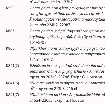
rGyud ’bum
,
ga
1b1–33b7
K593
’Phags pa de bźin gśegs pa’i gtsug tor nas by
can gźan gyis mi thub pa źes bya ba’i gzuṅs
/
Āryatathāgatoṣṇīṣasitātapatrānāmāparājitad
’bum
,
pha
224b2–229b7
K686
’Phags pa don yod pa’i źags pa’i cho ga źib mo
Āryāmoghapāśakalparājā
.
Abt.
rGyud ’bum
,
1b1–57b7
K806
dKyil ’khor thams cad kyi spyi’i cho ga gsaṅ ba
Sarvamaṇḍalasāmānyavidhīnāṃ guhyatantra
141a1–167b7
K841(2)
Tshaṅs pa la sogs pa draṅ sroṅ daṅ / lha daṅ 
sems dpa’ rnams la phyag ’tshal lo
/
Amṛtaras
rgyud
,
ga
203a5–207b6. Exzp.: G. Houston
K841(6)
bDud rtsi ’khyil pa la phyag ’tshal lo
/
Amṛtaku
rÑiṅ rgyud
,
ga
213b5–216a4
K841(7)
bDud rtsi bum pa’i luṅ
/
Amṛtakalaśasiddhi
.
A
216a4–220a3. Exzp.: G. Houston